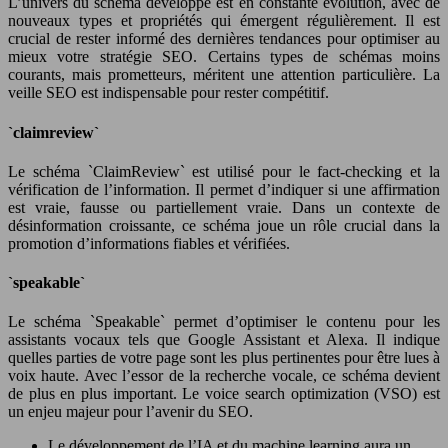
L’univers du schéma développé est en constante évolution, avec de
nouveaux types et propriétés qui émergent régulièrement. Il est
crucial de rester informé des dernières tendances pour optimiser au
mieux votre stratégie SEO. Certains types de schémas moins
courants, mais prometteurs, méritent une attention particulière. La
veille SEO est indispensable pour rester compétitif.
`claimreview`
Le schéma `ClaimReview` est utilisé pour le fact-checking et la
vérification de l’information. Il permet d’indiquer si une affirmation
est vraie, fausse ou partiellement vraie. Dans un contexte de
désinformation croissante, ce schéma joue un rôle crucial dans la
promotion d’informations fiables et vérifiées.
`speakable`
Le schéma `Speakable` permet d’optimiser le contenu pour les
assistants vocaux tels que Google Assistant et Alexa. Il indique
quelles parties de votre page sont les plus pertinentes pour être lues à
voix haute. Avec l’essor de la recherche vocale, ce schéma devient
de plus en plus important. Le voice search optimization (VSO) est
un enjeu majeur pour l’avenir du SEO.
Le développement de l’IA et du machine learning aura un