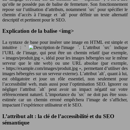
qu’elle ne possède pas de balise de fermeture. Son fonctionnement
repose sur l’utilisation d’attributs, notamment `src` pour spécifier le
chemin d’accès à l’image et `alt` pour définir un texte alternatif
descriptif et pertinent pour le SEO.
Explication de la balise <img>
La syntaxe de base pour insérer une image en HTML est simple et
intuitive : `
`. L’attribut `src` indique
l’URL de l’image, qui peut être un chemin relatif (par exemple,
« images/produit.jpg », idéal pour les images hébergées sur le même
serveur que le site web) ou une URL absolue (par exemple,
« https://example.com/images/produit.jpg », permettant d’utiliser des
images hébergées sur un serveur externe). L’attribut `alt`, quant à lui,
est obligatoire et joue un rôle essentiel, non seulement pour
l’accessibilité web, mais aussi pour l’optimisation SEO. Ignorer ou
négliger l’attribut `alt` peut avoir un impact négatif sur votre
référencement naturel. L’importance du `src` ne doit pas être sous-
estimée car un chemin erroné empêchera l’image de s’afficher,
impactant l’expérience utilisateur et le SEO.
L’attribut alt : la clé de l’accessibilité et du SEO
sémantique