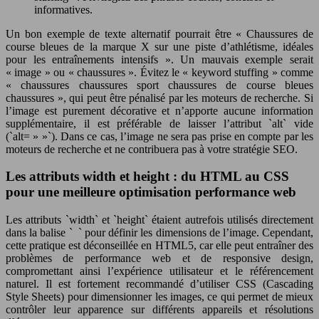
informatives.
Un bon exemple de texte alternatif pourrait être « Chaussures de
course bleues de la marque X sur une piste d’athlétisme, idéales
pour les entraînements intensifs ». Un mauvais exemple serait
« image » ou « chaussures ». Évitez le « keyword stuffing » comme
« chaussures chaussures sport chaussures de course bleues
chaussures », qui peut être pénalisé par les moteurs de recherche. Si
l’image est purement décorative et n’apporte aucune information
supplémentaire, il est préférable de laisser l’attribut `alt` vide
(`alt= » »`). Dans ce cas, l’image ne sera pas prise en compte par les
moteurs de recherche et ne contribuera pas à votre stratégie SEO.
Les attributs width et height : du HTML au CSS
pour une meilleure optimisation performance web
Les attributs `width` et `height` étaient autrefois utilisés directement
dans la balise `
` pour définir les dimensions de l’image. Cependant,
cette pratique est déconseillée en HTML5, car elle peut entraîner des
problèmes de performance web et de responsive design,
compromettant ainsi l’expérience utilisateur et le référencement
naturel. Il est fortement recommandé d’utiliser CSS (Cascading
Style Sheets) pour dimensionner les images, ce qui permet de mieux
contrôler leur apparence sur différents appareils et résolutions