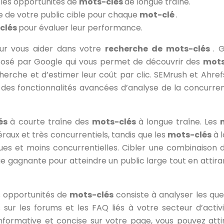
r les opportunités de
mots-clés
de longue traîne.
 de votre public cible pour chaque
mot-clé
.
clés
pour évaluer leur performance.
our vous aider dans votre
recherche de mots-clés
. 
oposé par Google qui vous permet de découvrir des
mots
herche et d’estimer leur coût par clic. SEMrush et Ahref
 des fonctionnalités avancées d’analyse de la concurre
és
à courte traîne des
mots-clés
à longue traîne. Les
raux et très concurrentiels, tandis que les
mots-clés
à 
ques et moins concurrentielles. Cibler une combinaison 
ie gagnante pour atteindre un public large tout en attira
s opportunités de
mots-clés
consiste à analyser les que
sur les forums et les FAQ liés à votre secteur d’activi
formative et concise sur votre page, vous pouvez atti