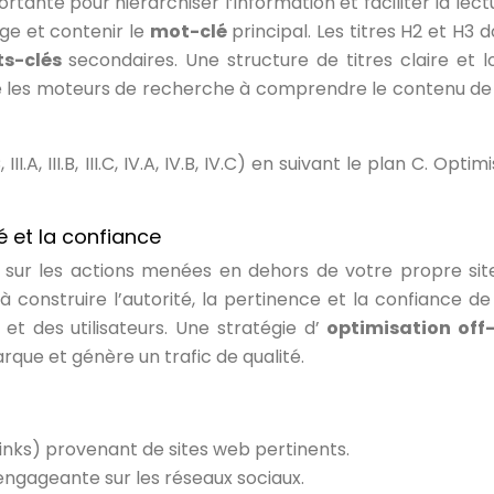
ortante pour hiérarchiser l’information et faciliter la lect
page et contenir le
mot-clé
principal. Les titres H2 et H3 
s-clés
secondaires. Une structure de titres claire et l
e les moteurs de recherche à comprendre le contenu de
, III.A, III.B, III.C, IV.A, IV.B, IV.C) en suivant le plan C. Optim
é et la confiance
 sur les actions menées en dehors de votre propre si
à construire l’autorité, la pertinence et la confiance de
t des utilisateurs. Une stratégie d’
optimisation off
rque et génère un trafic de qualité.
links) provenant de sites web pertinents.
ngageante sur les réseaux sociaux.