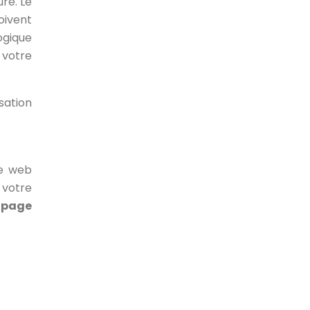
ure. Le
doivent
ogique
 votre
isation
te web
 votre
-page