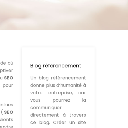
nde où
Blog référencement
ptiver
du
SEO
Un blog référencement
s pour
donne plus d’humanité à
votre entreprise, car
vous pourrez la
intues
communiquer
 (
SEO
directement à travers
clients
ce blog. Créer un site
rendre