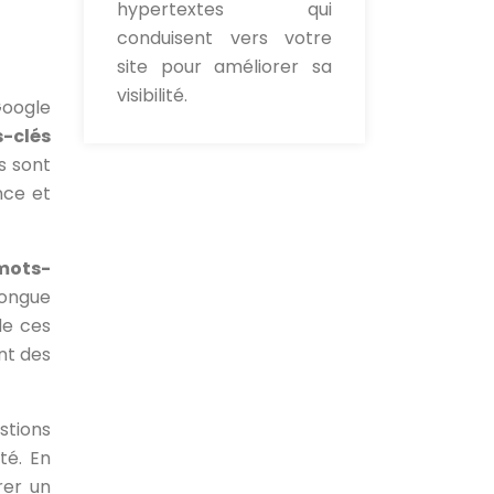
hypertextes qui
conduisent vers votre
site pour améliorer sa
visibilité.
Google
-clés
s sont
nce et
mots-
longue
de ces
nt des
stions
té. En
rer un