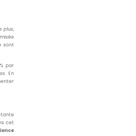
 plus,
imisée
e sont
2% par
es. En
menter
stante
ns cet
ience