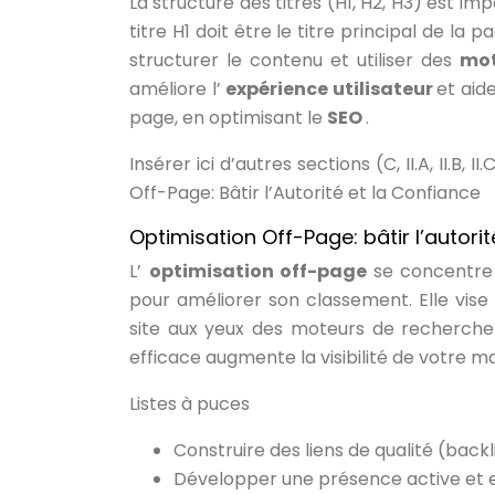
La structure des titres (H1, H2, H3) est imp
titre H1 doit être le titre principal de la 
structurer le contenu et utiliser des
mot
améliore l’
expérience utilisateur
et aid
page, en optimisant le
SEO
.
Insérer ici d’autres sections (C, II.A, II.B, II.C
Off-Page: Bâtir l’Autorité et la Confiance
Optimisation Off-Page: bâtir l’autorit
L’
optimisation off-page
se concentre
pour améliorer son classement. Elle vise 
site aux yeux des moteurs de recherche e
efficace augmente la visibilité de votre ma
Listes à puces
Construire des liens de qualité (back
Développer une présence active et e