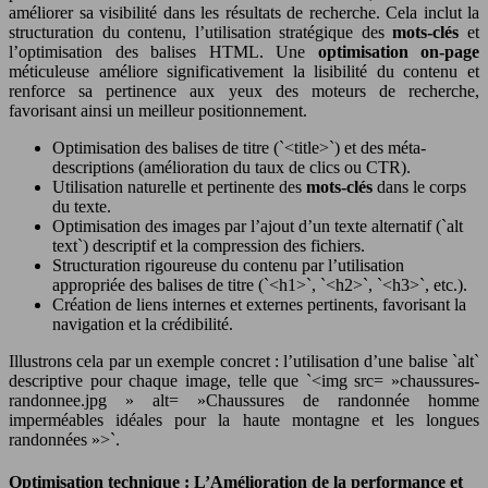
améliorer sa visibilité dans les résultats de recherche. Cela inclut la
structuration du contenu, l’utilisation stratégique des
mots-clés
et
l’optimisation des balises HTML. Une
optimisation on-page
méticuleuse améliore significativement la lisibilité du contenu et
renforce sa pertinence aux yeux des moteurs de recherche,
favorisant ainsi un meilleur positionnement.
Optimisation des balises de titre (`<title>`) et des méta-
descriptions (amélioration du taux de clics ou CTR).
Utilisation naturelle et pertinente des
mots-clés
dans le corps
du texte.
Optimisation des images par l’ajout d’un texte alternatif (`alt
text`) descriptif et la compression des fichiers.
Structuration rigoureuse du contenu par l’utilisation
appropriée des balises de titre (`<h1>`, `<h2>`, `<h3>`, etc.).
Création de liens internes et externes pertinents, favorisant la
navigation et la crédibilité.
Illustrons cela par un exemple concret : l’utilisation d’une balise `alt`
descriptive pour chaque image, telle que `<img src= »chaussures-
randonnee.jpg » alt= »Chaussures de randonnée homme
imperméables idéales pour la haute montagne et les longues
randonnées »>`.
Optimisation technique : L’Amélioration de la performance et