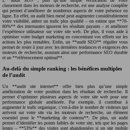
L’**audit SEO**, plus qu’une simple vérification de votre
classement dans les moteurs de recherche, est une analyse complète
qui permet d’améliorer de nombreux aspects de votre présence en
ligne. En effet, un audit bien mené peut augmenter considérablement
votre visibilité, attirer un trafic plus qualifié – on estime que **70-
80%** des internautes ignorent les résultats payants – et améliorer
l’expérience utilisateur sur votre site web. De plus, il vous aide à
optimiser votre budget marketing en concentrant vos efforts sur les
actions les plus rentables. Enfin, un **audit SEO** régulier vous
permet de rester à jour avec les dernières tendances et exigences des
moteurs de recherche, assurant ainsi une performance SEO durable
et un **référencement optimal**.
Au-delà du simple ranking : les bénéfices multiples
de l’audit
Un **audit site internet** offre bien plus qu’une simple
amélioration de votre position dans les résultats de recherche. Il
permet d’optimiser plusieurs aspects de votre site web pour une
performance globale améliorée. Par exemple, il contribue à
augmenter le trafic organique, c’est-à-dire le nombre de visiteurs qui
arrivent sur votre site via les moteurs de recherche, un élément
essentiel pour le **marketing de contenu**. De plus, un audit
permet d’identifier les points faibles de votre site, tels que les pages
lentes – **53%** des visites sont abandonnées si un site mobile